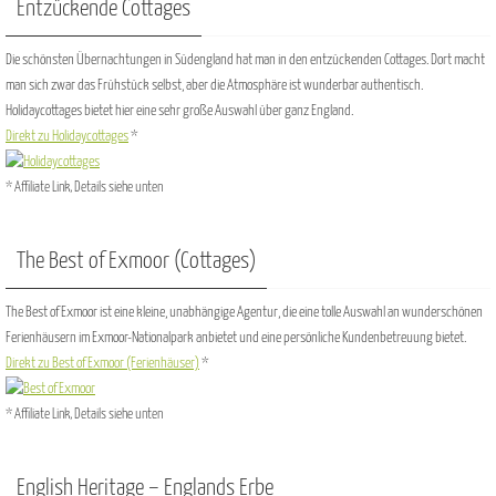
Entzückende Cottages
Die schönsten Übernachtungen in Südengland hat man in den entzückenden Cottages. Dort macht
man sich zwar das Frühstück selbst, aber die Atmosphäre ist wunderbar authentisch.
Holidaycottages bietet hier eine sehr große Auswahl über ganz England.
Direkt zu Holidaycottages
*
* Affiliate Link, Details siehe unten
The Best of Exmoor (Cottages)
The Best of Exmoor ist eine kleine, unabhängige Agentur, die eine tolle Auswahl an wunderschönen
Ferienhäusern im Exmoor-Nationalpark anbietet und eine persönliche Kundenbetreuung bietet.
Direkt zu Best of Exmoor (Ferienhäuser)
*
* Affiliate Link, Details siehe unten
English Heritage – Englands Erbe