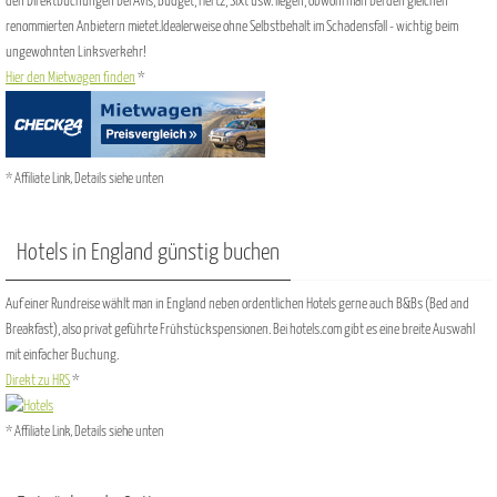
den Direktbuchungen bei Avis, Budget, Hertz, Sixt usw. liegen, obwohl man bei den gleichen
renommierten Anbietern mietet.Idealerweise ohne Selbstbehalt im Schadensfall - wichtig beim
ungewohnten Linksverkehr!
Hier den Mietwagen finden
*
* Affiliate Link, Details siehe unten
Hotels in England günstig buchen
Auf einer Rundreise wählt man in England neben ordentlichen Hotels gerne auch B&Bs (Bed and
Breakfast), also privat geführte Frühstückspensionen. Bei hotels.com gibt es eine breite Auswahl
mit einfacher Buchung.
Direkt zu HRS
*
* Affiliate Link, Details siehe unten