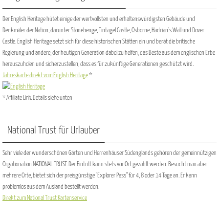
Der English Heritage hütet einige der wertvollsten und erhaltenswürdigsten Gebäude und
Denkmäler der Nation, darunter Stonehenge, Tintagel Castle, Osborne, Hadrian’s Wall und Dover
Castle. English Heritage setzt sich für diese historischen Stätten ein und berät die britische
Regierung und andere, der heutigen Generation dabei zu helfen, das Beste aus dem englischen Erbe
herauszuholen und sicherzustellen, dass es für zukünftige Generationen geschützt wird.
Jahreskarte direkt vom English Heritage
*
* Affiliate Link, Details siehe unten
National Trust für Urlauber
Sehr viele der wunderschönen Gärten und Herrenhäuser Südenglands gehören der gemeinnützigen
Orgationation NATIONAL TRUST. Der Eintritt kann stets vor Ort gezahlt werden. Besucht man aber
mehrere Orte, bietet sich der preisgünstige "Explorer Pass" für 4, 8 oder 14 Tage an. Er kann
problemlos aus dem Ausland bestellt werden.
Direkt zum National Trust Kartenservice