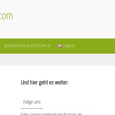
.com
REISEBERICHTE & REISETIPPS
ENGLISH
Und hier geht es weiter:
Folge uns
Folge unseren regelmäßigen Postings der