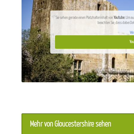
Sie sehen gerade einen Platzhalterinhalt von
Youtube
. Um au
beachten Sie, dass dabei Da
Wei
You
Mehr von Gloucestershire sehen