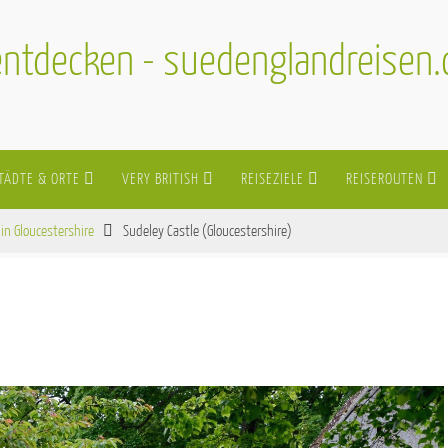
ntdecken - suedenglandreisen
TÄDTE & ORTE
VERY BRITISH
REISEZIELE
REISEROUTEN
in Gloucestershire
Sudeley Castle (Gloucestershire)