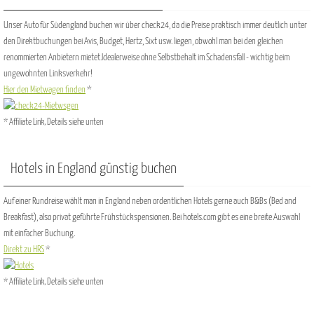
Unser Auto für Südengland buchen wir über check24, da die Preise praktisch immer deutlich unter
den Direktbuchungen bei Avis, Budget, Hertz, Sixt usw. liegen, obwohl man bei den gleichen
renommierten Anbietern mietet.Idealerweise ohne Selbstbehalt im Schadensfall - wichtig beim
ungewohnten Linksverkehr!
Hier den Mietwagen finden
*
* Affiliate Link, Details siehe unten
Hotels in England günstig buchen
Auf einer Rundreise wählt man in England neben ordentlichen Hotels gerne auch B&Bs (Bed and
Breakfast), also privat geführte Frühstückspensionen. Bei hotels.com gibt es eine breite Auswahl
mit einfacher Buchung.
Direkt zu HRS
*
* Affiliate Link, Details siehe unten