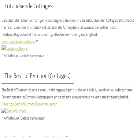
Entzückende Cottages
Die schönsten Übernachtungen in Südengland hat man in den entzückenden Cottages. Dort macht
man sich zwar das Frühstück selbst, aber die Atmosphäre ist wunderbar authentisch.
Holidaycottages bietet hier eine sehr große Auswahl über ganz England.
Direkt zu Holidaycottages
*
* Affiliate Link, Details siehe unten
The Best of Exmoor (Cottages)
The Best of Exmoor ist eine kleine, unabhängige Agentur, die eine tolle Auswahl an wunderschönen
Ferienhäusern im Exmoor-Nationalpark anbietet und eine persönliche Kundenbetreuung bietet.
Direkt zu Best of Exmoor (Ferienhäuser)
*
* Affiliate Link, Details siehe unten