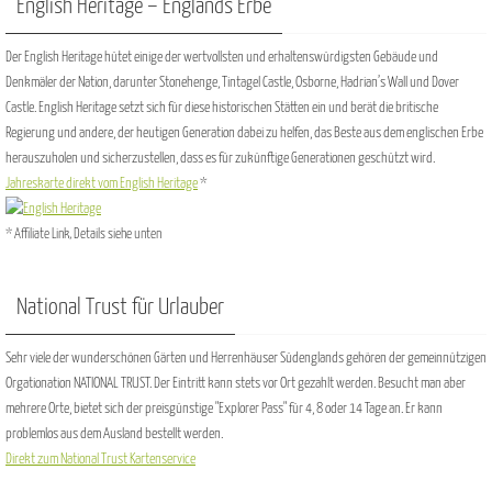
English Heritage – Englands Erbe
Der English Heritage hütet einige der wertvollsten und erhaltenswürdigsten Gebäude und
Denkmäler der Nation, darunter Stonehenge, Tintagel Castle, Osborne, Hadrian’s Wall und Dover
Castle. English Heritage setzt sich für diese historischen Stätten ein und berät die britische
Regierung und andere, der heutigen Generation dabei zu helfen, das Beste aus dem englischen Erbe
herauszuholen und sicherzustellen, dass es für zukünftige Generationen geschützt wird.
Jahreskarte direkt vom English Heritage
*
* Affiliate Link, Details siehe unten
National Trust für Urlauber
Sehr viele der wunderschönen Gärten und Herrenhäuser Südenglands gehören der gemeinnützigen
Orgationation NATIONAL TRUST. Der Eintritt kann stets vor Ort gezahlt werden. Besucht man aber
mehrere Orte, bietet sich der preisgünstige "Explorer Pass" für 4, 8 oder 14 Tage an. Er kann
problemlos aus dem Ausland bestellt werden.
Direkt zum National Trust Kartenservice