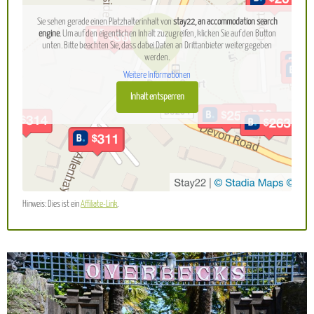
Sie sehen gerade einen Platzhalterinhalt von
stay22, an accommodation search
engine
. Um auf den eigentlichen Inhalt zuzugreifen, klicken Sie auf den Button
unten. Bitte beachten Sie, dass dabei Daten an Drittanbieter weitergegeben
werden.
Weitere Informationen
Inhalt entsperren
Hinweis: Dies ist ein
Affiliate-Link
.