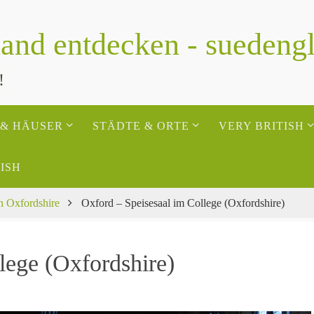
and entdecken - suedeng
!
 & HÄUSER
STÄDTE & ORTE
VERY BRITISH
ISH
in Oxfordshire
Oxford – Speisesaal im College (Oxfordshire)
lege (Oxfordshire)