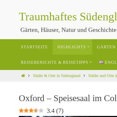
Zum
Inhalt
Traumhaftes Südengl
springen
Gärten, Häuser, Natur und Geschichte
Zum
STARTSEITE
HIGHLIGHTS
GÄRTEN
Inhalt
springen
REISEBERICHTE & REISETIPPS
ENGL
Start
Städte & Orte in Südengland
Städte und Orte 
Oxford – Speisesaal im Col
3.4
(
7
)