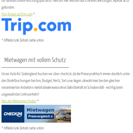
Ein seriöses Online-Buchungsportal ist TRIP.com. Hier werden auch Airlines wie Easyjet, Ryanair & Co
gefunden.
Flug finden auf trip.com
*
* Affiliate Link, Details siehe unten
Mietwagen mit vollem Schutz
Unser Auto für Südengland buchen wir über check24, da die Preise praktisch immer deutlich unter
den Direktbuchungen bei Avis, Budget, Hertz, Sixt usw. liegen, obwohl man bei den gleichen
renommierten Anbietern mietet.Idealerweise ohne Selbstbehalt im Schadensfall - wichtig beim
ungewohnten Linksverkehr!
Hier den Mietwagen finden
*
* Affiliate Link, Details siehe unten