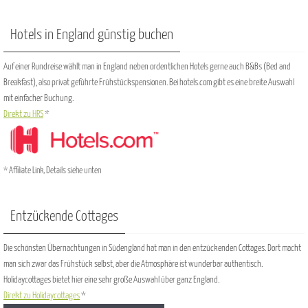
Hotels in England günstig buchen
Auf einer Rundreise wählt man in England neben ordentlichen Hotels gerne auch B&Bs (Bed and
Breakfast), also privat geführte Frühstückspensionen. Bei hotels.com gibt es eine breite Auswahl
mit einfacher Buchung.
Direkt zu HRS
*
* Affiliate Link, Details siehe unten
Entzückende Cottages
Die schönsten Übernachtungen in Südengland hat man in den entzückenden Cottages. Dort macht
man sich zwar das Frühstück selbst, aber die Atmosphäre ist wunderbar authentisch.
Holidaycottages bietet hier eine sehr große Auswahl über ganz England.
Direkt zu Holidaycottages
*