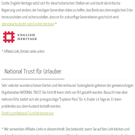
Castle. English Heritage setzt sich für diese historischen Stätten ein und berät die britische
Regierung und andere, der heutigen Generation dabei zu helfen, das Beste aus dem englischen Erbe
herauszuholen und sicherzustellen, dass es für zukünftige Generationen geschützt wird.
Jahreskarte direkt vom English Heritage
*
* Affiliate Link, Details siehe unten
National Trust für Urlauber
Sehr viele der wunderschönen Gärten und Herrenhäuser Südenglands gehören der gemeinnützigen
Orgationation NATIONAL TRUST. Der Eintritt kann stets vor Ort gezahlt werden. Besucht man aber
mehrere Orte, bietet sich der preisgünstige "Explorer Pass" für 4, 8 oder 14 Tage an. Er kann
problemlos aus dem Ausland bestellt werden.
Direkt zum National Trust Kartenservice
* Wir verwenden Affiliate-Links in diesem Inhalt. Das bedeutet, wenn Sie auf den Link klicken und