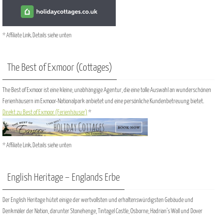
* Affiliate Link, Details siehe unten
The Best of Exmoor (Cottages)
The Best of Exmoor ist eine kleine, unabhängige Agentur, die eine tolle Auswahl an wunderschönen
Ferienhäusern im Exmoor-Nationalpark anbietet und eine persönliche Kundenbetreuung bietet.
Direkt zu Best of Exmoor (Ferienhäuser)
*
* Affiliate Link, Details siehe unten
English Heritage – Englands Erbe
Der English Heritage hütet einige der wertvollsten und erhaltenswürdigsten Gebäude und
Denkmäler der Nation, darunter Stonehenge, Tintagel Castle, Osborne, Hadrian’s Wall und Dover