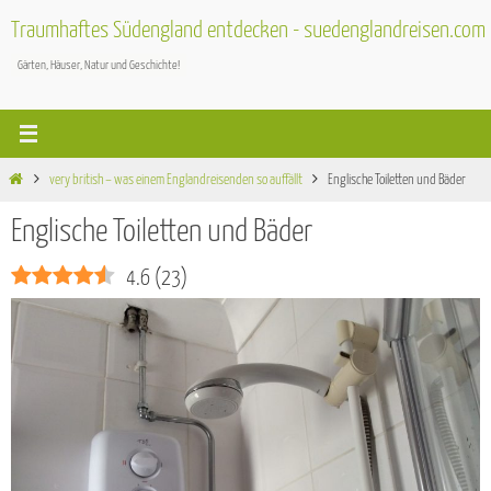
Zum
Traumhaftes Südengland entdecken - suedenglandreisen.com
Inhalt
Gärten, Häuser, Natur und Geschichte!
springen
Start
very british – was einem Englandreisenden so auffällt
Englische Toiletten und Bäder
Englische Toiletten und Bäder
4.6
(
23
)