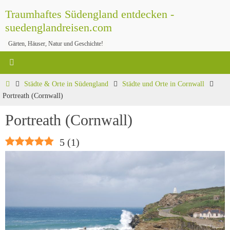
Zum
Traumhaftes Südengland entdecken -
Inhalt
suedenglandreisen.com
springen
Gärten, Häuser, Natur und Geschichte!
Start
Städte & Orte in Südengland
Städte und Orte in Cornwall
Portreath (Cornwall)
Portreath (Cornwall)
5
(
1
)