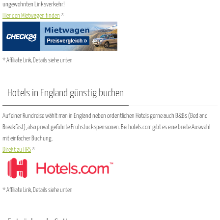
ungewohnten Linksverkehr!
Hier den Mietwagen finden
*
* Affiliate Link, Details siehe unten
Hotels in England günstig buchen
Auf einer Rundreise wählt man in England neben ordentlichen Hotels gerne auch B&Bs (Bed and
Breakfast), also privat geführte Frühstückspensionen. Bei hotels.com gibt es eine breite Auswahl
mit einfacher Buchung.
Direkt zu HRS
*
* Affiliate Link, Details siehe unten