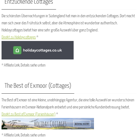
Entzückende Cottages
Die schönsten Übernachtungen in Südengland hat man in den entzückenden Cottages. Dort macht
man sich zwar das Frühstück selbst, aber die Atmosphäre ist wunderbar authentisch.
Holidaycottages bietet hier eine sehr große Auswahl über ganz England.
Direkt zu Holidaycottages
*
* Affiliate Link, Details siehe unten
The Best of Exmoor (Cottages)
The Best of Exmoor ist eine kleine, unabhängige Agentur, die eine tolle Auswahl an wunderschönen
Ferienhäusern im Exmoor-Nationalpark anbietet und eine persönliche Kundenbetreuung bietet.
Direkt zu Best of Exmoor (Ferienhäuser)
*
* Affiliate Link, Details siehe unten