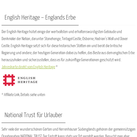
English Heritage – Englands Erbe
Der English Heritage hütet einige der wertvollsten und erhaltenswürdigsten Gebäude und
Denkmäler der Nation, darunter Stonehenge, Tintagel Castle, Osborne, Hadrian’s Wall und Dover
Castle. English Heritage setzt sich für diese historischen Stätten ein und berät die britische
Regierung und andere, der heutigen Generation dabei zu helfen, das Beste aus dem englischen Erbe
herauszuholen und sicherzustellen, dass es für zukünftige Generationen geschützt wird.
Jahreskarte direkt vom English Heritage
*
* Affiliate Link, Details siehe unten
National Trust für Urlauber
Sehr viele der wunderschönen Gärten und Herrenhäuser Südenglands gehören der gemeinnützigen
Orgationation NATIONAL TRUST. Der Eintritt kann stets vor Ort gezahlt werden. Besucht man aber