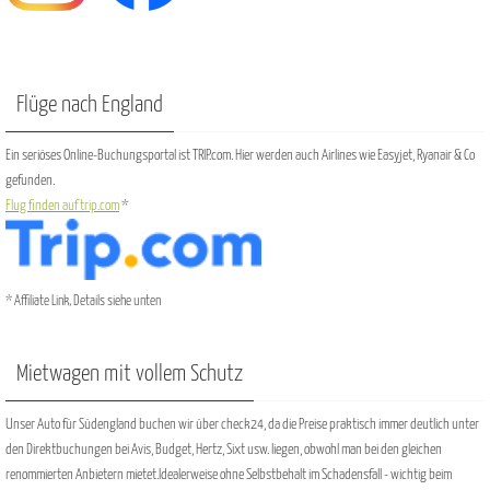
Flüge nach England
Ein seriöses Online-Buchungsportal ist TRIP.com. Hier werden auch Airlines wie Easyjet, Ryanair & Co
gefunden.
Flug finden auf trip.com
*
* Affiliate Link, Details siehe unten
Mietwagen mit vollem Schutz
Unser Auto für Südengland buchen wir über check24, da die Preise praktisch immer deutlich unter
den Direktbuchungen bei Avis, Budget, Hertz, Sixt usw. liegen, obwohl man bei den gleichen
renommierten Anbietern mietet.Idealerweise ohne Selbstbehalt im Schadensfall - wichtig beim