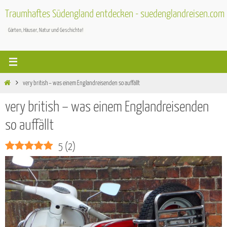
Zum
Traumhaftes Südengland entdecken - suedenglandreisen.com
Inhalt
Gärten, Häuser, Natur und Geschichte!
springen
Start
very british – was einem Englandreisenden so auffällt
very british – was einem Englandreisenden
so auffällt
5
(
2
)